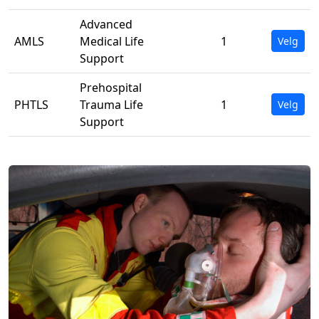
Advanced
AMLS
Medical Life
1
Velg
Support
Prehospital
PHTLS
Trauma Life
1
Velg
Support